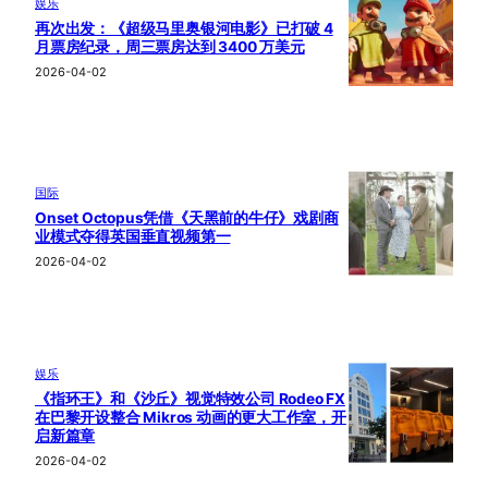
娱乐
再次出发：《超级马里奥银河电影》已打破 4
月票房纪录，周三票房达到 3400 万美元
2026-04-02
国际
Onset Octopus凭借《天黑前的牛仔》戏剧商
业模式夺得英国垂直视频第一
2026-04-02
娱乐
《指环王》和《沙丘》视觉特效公司 Rodeo FX
在巴黎开设整合 Mikros 动画的更大工作室，开
启新篇章
2026-04-02