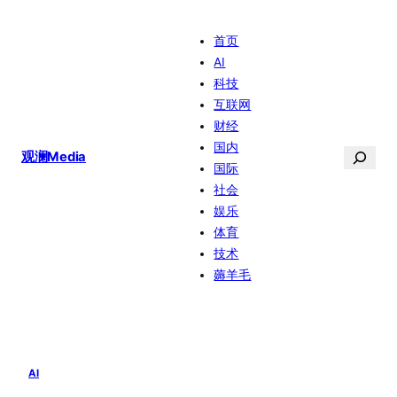
跳
首页
至
AI
内
科技
容
互联网
财经
国内
搜
观澜Media
国际
索
社会
娱乐
体育
技术
薅羊毛
AI