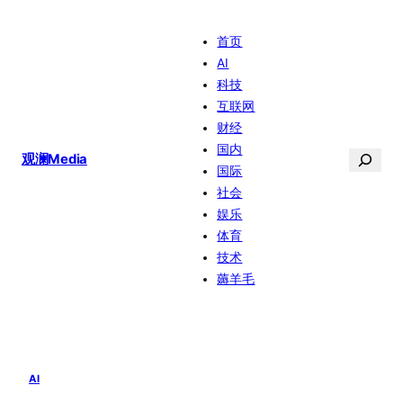
跳
首页
至
AI
内
科技
容
互联网
财经
国内
搜
观澜Media
国际
索
社会
娱乐
体育
技术
薅羊毛
AI