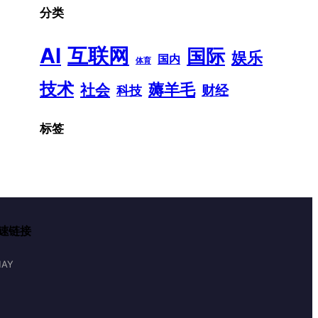
分类
AI
互联网
国际
娱乐
国内
体育
技术
薅羊毛
社会
财经
科技
标签
速链接
AY