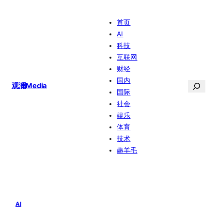
跳
首页
至
AI
内
科技
容
互联网
财经
国内
搜
观澜Media
国际
索
社会
娱乐
体育
技术
薅羊毛
AI