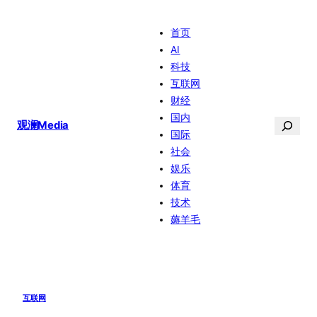
跳
首页
至
AI
内
科技
容
互联网
财经
国内
搜
观澜Media
国际
索
社会
娱乐
体育
技术
薅羊毛
互联网