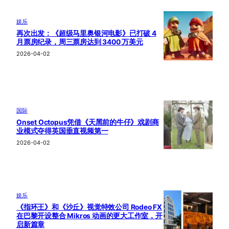
娱乐
再次出发：《超级马里奥银河电影》已打破 4
月票房纪录，周三票房达到 3400 万美元
2026-04-02
国际
Onset Octopus凭借《天黑前的牛仔》戏剧商
业模式夺得英国垂直视频第一
2026-04-02
娱乐
《指环王》和《沙丘》视觉特效公司 Rodeo FX
在巴黎开设整合 Mikros 动画的更大工作室，开
启新篇章