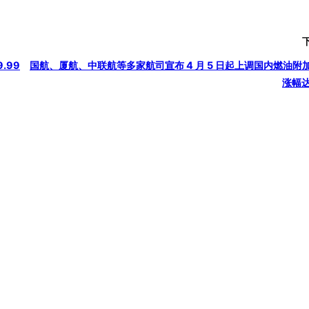
.99
国航、厦航、中联航等多家航司宣布 4 月 5 日起上调国内燃油附
涨幅达