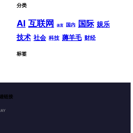
分类
AI
互联网
国际
娱乐
国内
体育
技术
薅羊毛
社会
财经
科技
标签
速链接
AY