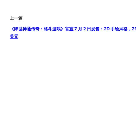
上一篇
《降世神通传奇：格斗游戏》官宣 7 月 2 日发售：2D 手绘风格，29
美元