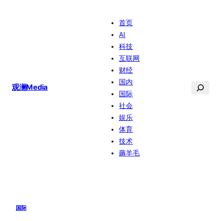
跳
首页
至
AI
内
科技
容
互联网
财经
国内
搜
观澜Media
国际
索
社会
娱乐
体育
技术
薅羊毛
国际