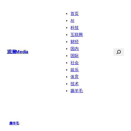
跳
首页
至
AI
内
科技
容
互联网
财经
国内
搜
观澜Media
国际
索
社会
娱乐
体育
技术
薅羊毛
薅羊毛