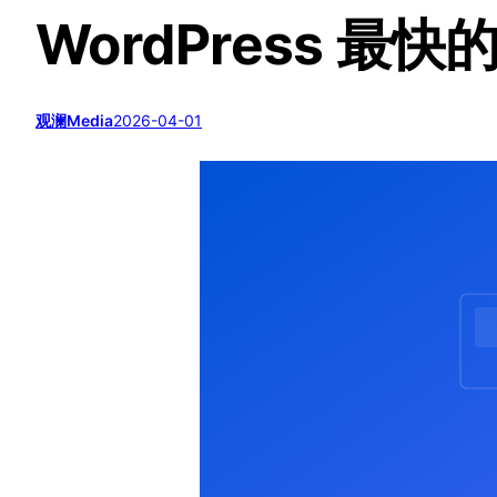
WordPress 
观澜Media
2026-04-01