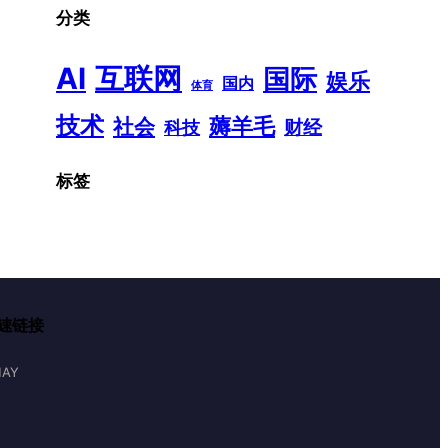
分类
AI
互联网
国际
娱乐
国内
体育
技术
薅羊毛
社会
财经
科技
标签
速链接
AY