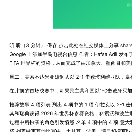
听 听（3 分钟） 保存 点击此处在社交媒体上分享 share2 分享 fac
Google 上添加半岛电视台信息 作者：Hafsa Adil 发布于 2
FIFA 世界杯的资格，从而完成了由加拿大、墨西哥和美
周二，美索不达米亚雄狮队以 2-1 击败玻利维亚队，
在此前的首场决赛中，刚果民主共和国以1-0击败牙买
推荐故事 4 项列表 列出 4 项中的 1 项 伊拉克以 2-1
其和瑞典获得 2026 年世界杯参赛资格，科索沃和波兰退
过程中所扮演的角色引发愤怒 名单 4 项中的 4 项 意
杯 列表结束其他比赛中，土耳其、波黑、瑞典和捷克