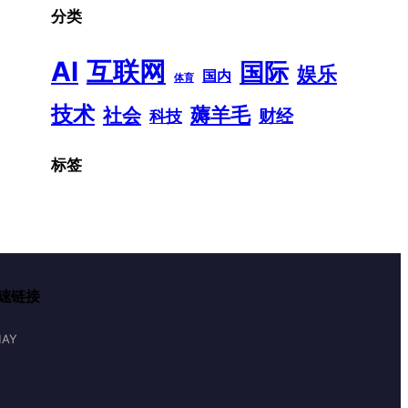
分类
AI
互联网
国际
娱乐
国内
体育
技术
薅羊毛
社会
财经
科技
标签
速链接
AY