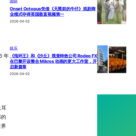
国际
Onset Octopus凭借《天黑前的牛仔》戏剧商
业模式夺得英国垂直视频第一
2026-04-02
娱乐
6 年
《指环王》和《沙丘》视觉特效公司 Rodeo FX
在巴黎开设整合 Mikros 动画的更大工作室，开
启新篇章
2026-04-02
土耳
部的
世界