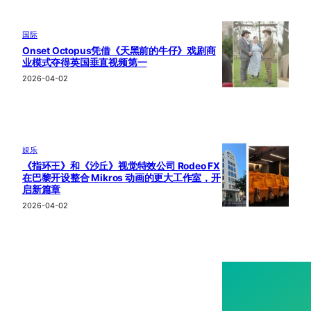
国际
Onset Octopus凭借《天黑前的牛仔》戏剧商
业模式夺得英国垂直视频第一
2026-04-02
娱乐
《指环王》和《沙丘》视觉特效公司 Rodeo FX
在巴黎开设整合 Mikros 动画的更大工作室，开
启新篇章
2026-04-02