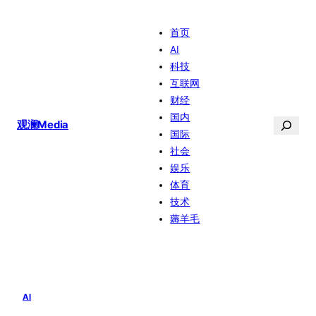
跳
首页
至
AI
内
科技
容
互联网
财经
国内
搜
观澜Media
国际
索
社会
娱乐
体育
技术
薅羊毛
AI