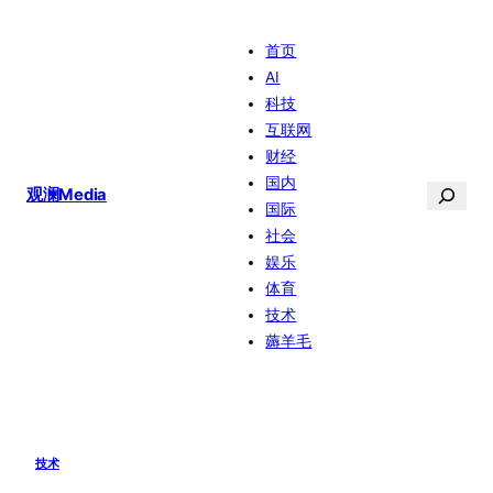
跳
首页
至
AI
内
科技
容
互联网
财经
国内
搜
观澜Media
国际
索
社会
娱乐
体育
技术
薅羊毛
技术