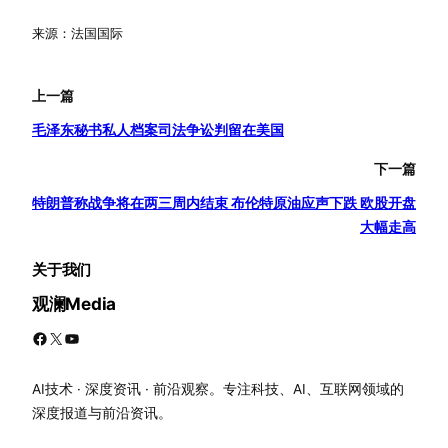
来源：法国国际
上一篇
毛泽东秘书私人档案司法争讼判留在美国
下一篇
特朗普称战争将在两三周内结束 布伦特原油应声下跌 欧股开盘
大幅走高
关于我们
观澜Media
Facebook
X
YouTube
AI技术 · 深度资讯 · 前沿观察。专注科技、AI、互联网领域的
深度报道与前沿资讯。