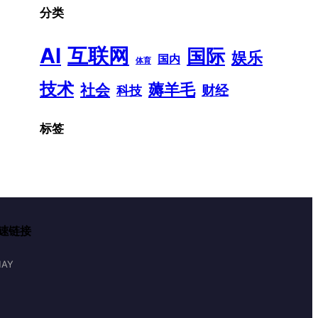
分类
AI
互联网
国际
娱乐
国内
体育
技术
薅羊毛
社会
财经
科技
标签
速链接
AY