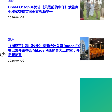
国际
Onset Octopus凭借《天黑前的牛仔》戏剧商
业模式夺得英国垂直视频第一
2026-04-02
娱乐
《指环王》和《沙丘》视觉特效公司 Rodeo FX
在巴黎开设整合 Mikros 动画的更大工作室，开
留少
启新篇章
2026-04-02