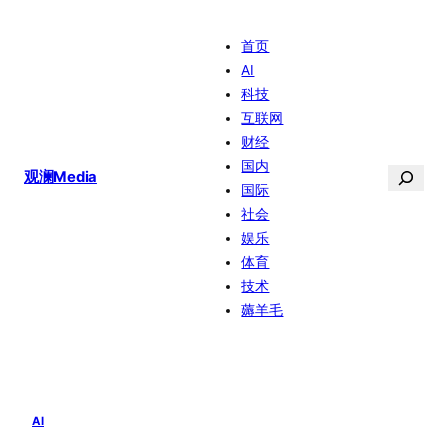
跳
首页
至
AI
内
科技
容
互联网
财经
国内
搜
观澜Media
国际
索
社会
娱乐
体育
技术
薅羊毛
AI