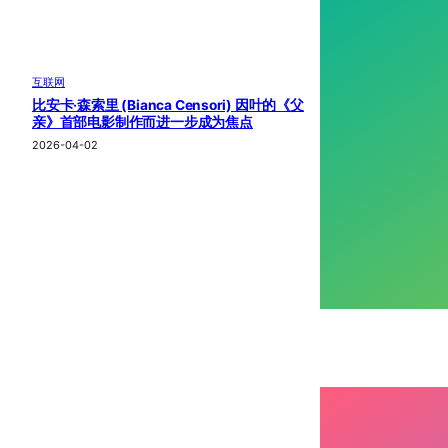
互联网
比安卡·森索里 (Bianca Censori) 因叶的《父
亲》首部电影制作而进一步成为焦点
2026-04-02