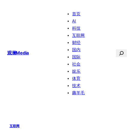
跳
首页
至
AI
内
科技
容
互联网
财经
国内
搜
观澜Media
国际
索
社会
娱乐
体育
技术
薅羊毛
互联网