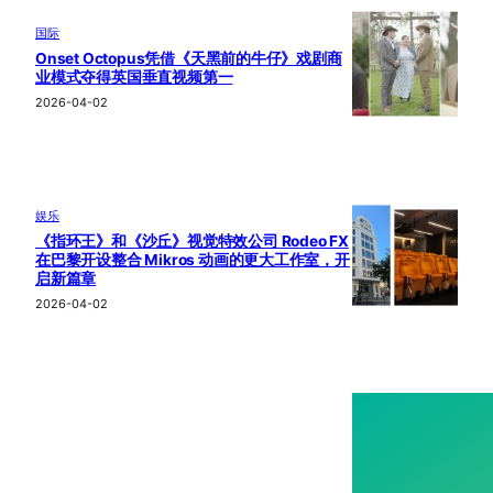
国际
Onset Octopus凭借《天黑前的牛仔》戏剧商
业模式夺得英国垂直视频第一
2026-04-02
娱乐
《指环王》和《沙丘》视觉特效公司 Rodeo FX
在巴黎开设整合 Mikros 动画的更大工作室，开
启新篇章
2026-04-02