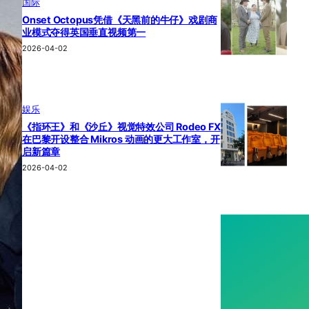
国际
Onset Octopus凭借《天黑前的牛仔》戏剧商
业模式夺得英国垂直视频第一
2026-04-02
娱乐
《指环王》和《沙丘》视觉特效公司 Rodeo FX
在巴黎开设整合 Mikros 动画的更大工作室，开
启新篇章
2026-04-02