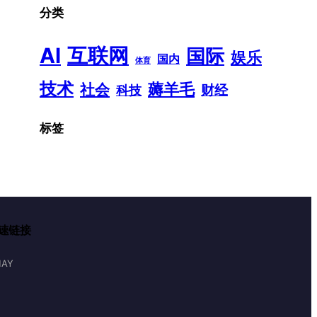
分类
AI
互联网
国际
娱乐
国内
体育
技术
薅羊毛
社会
财经
科技
标签
速链接
AY