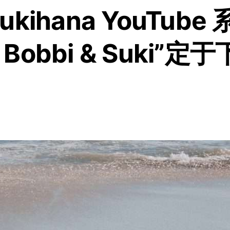
Sukihana YouTube 
h Bobbi & Suki”定于