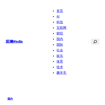
跳
首页
至
AI
内
科技
容
互联网
财经
国内
搜
观澜Media
国际
索
社会
娱乐
体育
技术
薅羊毛
国内