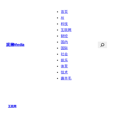
跳
首页
至
AI
内
科技
容
互联网
财经
国内
搜
观澜Media
国际
索
社会
娱乐
体育
技术
薅羊毛
互联网