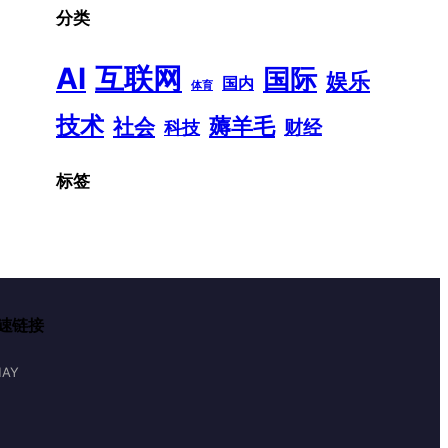
分类
AI
互联网
国际
娱乐
国内
体育
技术
薅羊毛
社会
财经
科技
标签
速链接
AY