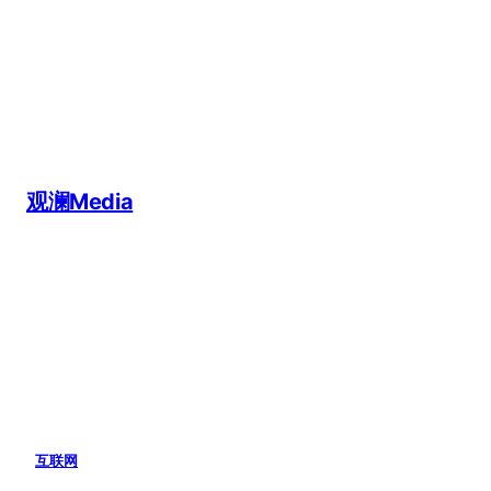
跳
至
内
容
观澜Media
互联网