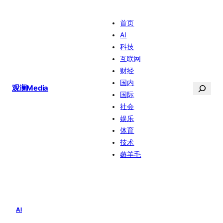
跳
首页
至
AI
内
科技
容
互联网
财经
国内
搜
观澜Media
国际
索
社会
娱乐
体育
技术
薅羊毛
AI