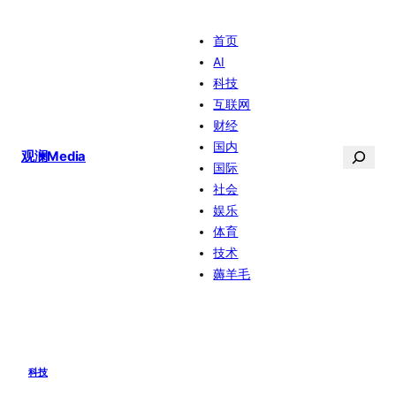
跳
首页
至
AI
内
科技
容
互联网
财经
国内
搜
观澜Media
国际
索
社会
娱乐
体育
技术
薅羊毛
科技