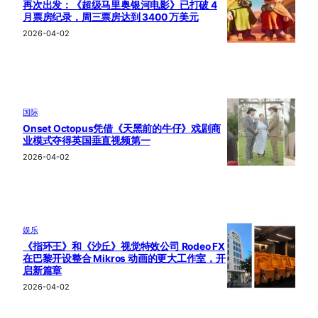
再次出发：《超级马里奥银河电影》已打破 4
月票房纪录，周三票房达到 3400 万美元
2026-04-02
国际
Onset Octopus凭借《天黑前的牛仔》戏剧商
业模式夺得英国垂直视频第一
2026-04-02
娱乐
《指环王》和《沙丘》视觉特效公司 Rodeo FX
在巴黎开设整合 Mikros 动画的更大工作室，开
启新篇章
2026-04-02