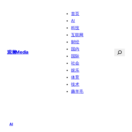
跳
首页
至
AI
内
科技
容
互联网
财经
国内
搜
观澜Media
国际
索
社会
娱乐
体育
技术
薅羊毛
AI